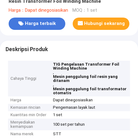
Resin Transformer Foil Winding Machine
Harga：Dapat dinegosiasikan
MOQ：1 set
Harga terbaik
Hubungi sekarang
Deskripsi Produk
TIG Pengelasan Transformer Foil
Winding Machine
,
Mesin penggulung foil resin yang
Cahaya Tinggi
ditanam
,
Mesin penggulung foil transformator
otomatis
Harga
Dapat dinegosiasikan
Kemasan rincian
Pengemasan layak laut
Kuantitas min Order
1 set
Menyediakan
100 set per tahun
kemampuan
Nama merek
STT