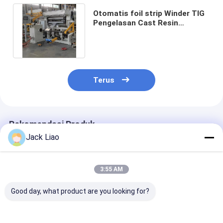
Otomatis foil strip Winder TIG
Pengelasan Cast Resin
Transformer Foil Winding
Machine
Terus
Rekomendasi Produk
Jack Liao
3:55 AM
Good day, what product are you looking for?
1400mm Foil Width
Mesin Penggulung
Mesin Penggu