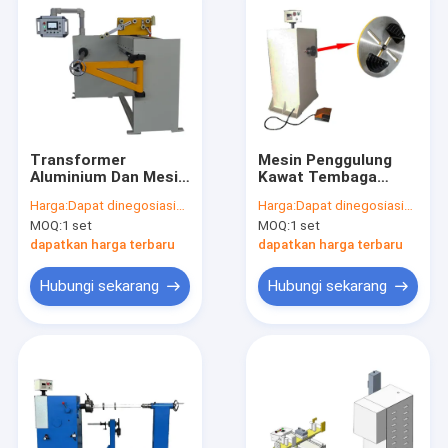
Transformer
Mesin Penggulung
Aluminium Dan Mesin
Kawat Tembaga
Berliku Kawat
Motor Coil Berliku
Harga:
Dapat dinegosiasikan
Harga:
Dapat dinegosiasikan
Tembaga Listrik
400rpm
MOQ:
1 set
MOQ:
1 set
Otomatis
dapatkan harga terbaru
dapatkan harga terbaru
Hubungi sekarang
Hubungi sekarang
Beranda
Produk
Video