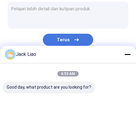
Mesin Berliku Tembaga Foil
Mesin Berliku Coil Otomatis
Mesin Pemotong Inti Transformator
Terus
Tabel Susun Inti Transformator
Jack Liao
Mesin Pembentuk Sirip Bergelombang
Kategori Kami
Mesin Penggorok Inti
6:53 AM
Mesin Pemotong Inti Otomatis
Good day, what product are you looking for?
Mesin Pemotong Baja Silikon
Mesin Berliku Motor Coil
Mesin Berliku Trafo
Mesin Berliku Trafo
Mesin Berliku
Gulungan Foil Logam
Foil
Coil
Tembaga Foil