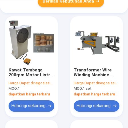
Berikan Kebutuhan Anda
Kawat Tembaga
Transformer Wire
200rpm Motor Listrik
Winding Machine
Coil Winding Machine
Mesin Winding Coil
Harga:
Dapat dinegosiasikan
Harga:
Dapat dinegosiasikan
Stepless
Otomatis
MOQ:
1
MOQ:
1 set
dapatkan harga terbaru
dapatkan harga terbaru
Hubungi sekarang
Hubungi sekarang