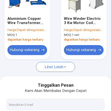
Tentang Kami
Tur Pabrik
Aluminium Copper
Wire Winder Electric
Wire Transformer
3 Kw Motor Coil
Kontrol Kualitas
Coil Winding Machine
Winding Machine
Harga:
Dapat dinegosiasikan
Harga:
Dapat dinegosiasikan
Semi Otomatis
Tinggi 1400mm
MOQ:
1
MOQ:
1 set
200rpm
Hubungi Kami
dapatkan harga terbaru
dapatkan harga terbaru
Berita
Hubungi sekarang
Hubungi sekarang
Kasus
Lihat Lebih
Minta Kutipan
Tinggalkan Pesan
Kami Akan Membalas Dengan Cepat
Mesin Berliku Trafo Foil
Mesin Berliku Trafo Coil