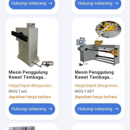
Hubungi sekarang
Hubungi sekarang
Mesin Penggulung
Mesin Penggulung
Kawat Tembaga
Kawat Tembaga
Motor Listrik Coil
Transformator
Harga:
Dapat dinegosiasikan
Harga:
Dapat dinegosiasikan
Berliku 200rpm
Distribusi Otomatis
MOQ:
1 set
MOQ:
1 SET
Mesin Penggulung
Koil
dapatkan harga terbaru
dapatkan harga terbaru
Hubungi sekarang
Hubungi sekarang