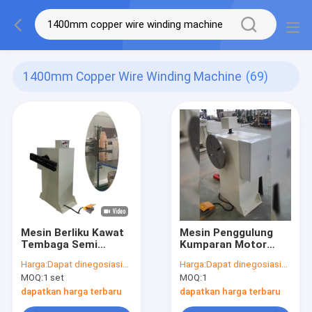
1400mm Copper Wire Winding Machine
(69)
Mesin Berliku Kawat
Mesin Penggulung
Tembaga Semi
Kumparan Motor
Otomatis Motor
Berkecepatan Tinggi
Harga:
Dapat dinegosiasikan
Harga:
Dapat dinegosiasikan
Listrik
Untuk Penggulungan
MOQ:
1 set
MOQ:
1
Kawat Tembaga
dapatkan harga terbaru
dapatkan harga terbaru