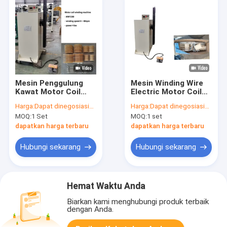
Mesin Penggulung
Mesin Winding Wire
Kawat Motor Coil
Electric Motor Coil
Winder Mould yang
Mesin Winding
Harga:
Dapat dinegosiasikan
Harga:
Dapat dinegosiasikan
Dapat Disesuaikan
MOQ:
1 Set
MOQ:
1 set
4kw
dapatkan harga terbaru
dapatkan harga terbaru
Hubungi sekarang
Hubungi sekarang
Hemat Waktu Anda
Biarkan kami menghubungi produk terbaik
dengan Anda.