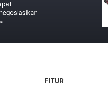
apat
negosiasikan
ga
FITUR