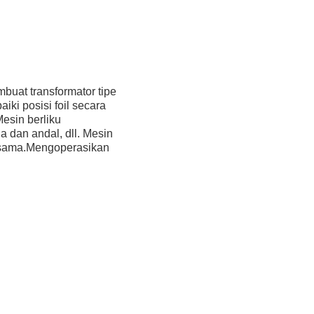
mbuat transformator tipe
iki posisi foil secara
esin berliku
a dan andal, dll. Mesin
a-sama.Mengoperasikan