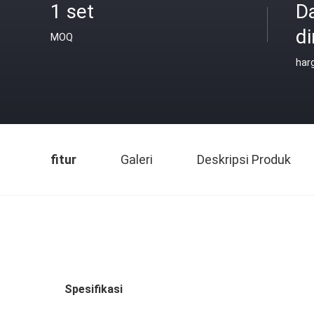
1 set
D
di
MOQ
har
fitur
Galeri
Deskripsi Produk
Spesifikasi