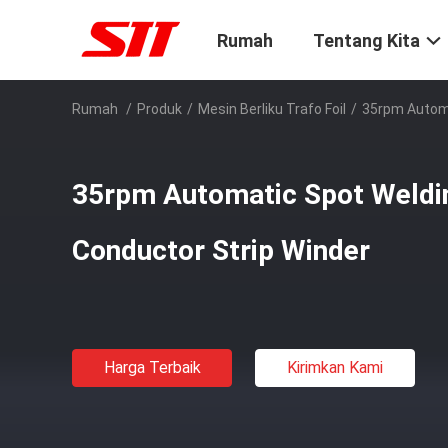
Rumah
Tentang Kita
Rumah
/
Produk
/
Mesin Berliku Trafo Foil
/
35rpm Automa
35rpm Automatic Spot Weldi
Conductor Strip Winder
Harga Terbaik
Kirimkan Kami