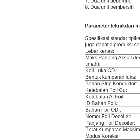
7. Dua unit deburring
8. Dua unit pembersih
Parameter teknik
dari m
Spesifikasi standar tipi
juga dapat diproduksi se
Lebar kertas:
Maks.Panjang Aksial (t
timah):
Koil Luka OD.:
Bentuk kumparan luka:
Bahan Strip Konduktor:
Ketebalan Foil Cu:
Ketebalan Al Foil:
ID Bahan Foil.:
Bahan Foil OD.:
Nomor Foil Decoiler:
Panjang Foil Decoiler:
Berat Kumparan Maksi
Modus Koreksi: