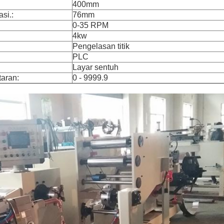
400mm
si.:
76mm
0-35 RPM
4kw
Pengelasan titik
PLC
Layar sentuh
aran:
0 - 9999.9