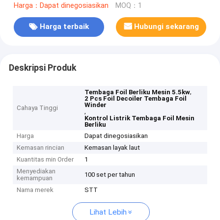
Harga：Dapat dinegosiasikan
MOQ：1
Harga terbaik
Hubungi sekarang
Deskripsi Produk
,
Tembaga Foil Berliku Mesin 5.5kw
2 Pcs Foil Decoiler Tembaga Foil
Winder
Cahaya Tinggi
,
Kontrol Listrik Tembaga Foil Mesin
Berliku
Harga
Dapat dinegosiasikan
Kemasan rincian
Kemasan layak laut
Kuantitas min Order
1
Menyediakan
100 set per tahun
kemampuan
Nama merek
STT
Lihat Lebih