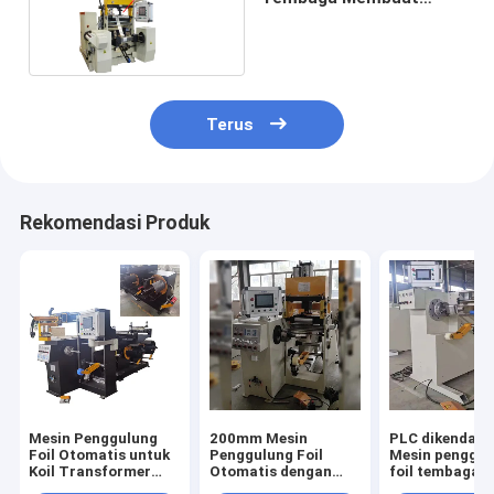
Reacotr Coil
Terus
Rekomendasi Produk
Mesin Penggulung
200mm Mesin
PLC dikendali
Foil Otomatis untuk
Penggulung Foil
Mesin penggul
Koil Transformer
Otomatis dengan
foil tembaga 
dengan Foil Lebar
Pengelasan Tekanan
5.5kW Motor u