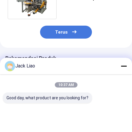
Transformator Kering
Terus
Rekomendasi Produk
Jack Liao
10:37 AM
Good day, what product are you looking for?
Mesin Penggulung
200mm Mesin
PLC dikendali
Foil Otomatis untuk
Penggulung Foil
Mesin penggul
Koil Transformer
Otomatis dengan
foil tembaga 
dengan Foil Lebar
Pengelasan Tekanan
5.5kW Motor u