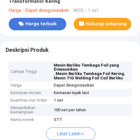
Transformator Kering
Harga：Dapat dinegosiasikan
MOQ：1 set
Harga terbaik
Hubungi sekarang
Deskripsi Produk
Mesin Berliku Tembaga Foil yang
Disesuaikan
Cahaya Tinggi
,
,
Mesin Berliku Tembaga Foil Kering
Mesin TIG Welding Foil Coil Berliku
Harga
Dapat dinegosiasikan
Kemasan rincian
Kemasan layak laut
Kuantitas min Order
1 set
Menyediakan
100 set per tahun
kemampuan
Nama merek
STT
Lihat Lebih