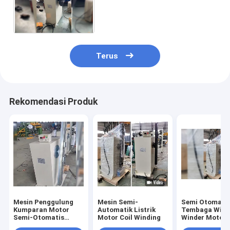
Coil Winding Machine Mesin
penggulung kawat tembaga
Terus
Rekomendasi Produk
Mesin Penggulung
Mesin Semi-
Semi Otomati
Kumparan Motor
Automatik Listrik
Tembaga Wire
Semi-Otomatis
Motor Coil Winding
Winder Motor 
Penggerak Motor
Winding Mach