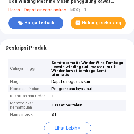
Coil Winding Machine Mesin penggulung kawat
tembaga
Harga：Dapat dinegosiasikan
MOQ：1
Harga terbaik
Hubungi sekarang
Deskripsi Produk
Semi-otomatis Winder Wire Tembaga
,
,
Mesin Winding Coil Motor Listrik
Cahaya Tinggi
Winder kawat tembaga Semi
otomatis
Harga
Dapat dinegosiasikan
Kemasan rincian
Pengemasan layak laut
Kuantitas min Order
1
Menyediakan
100 set per tahun
kemampuan
Nama merek
STT
Lihat Lebih