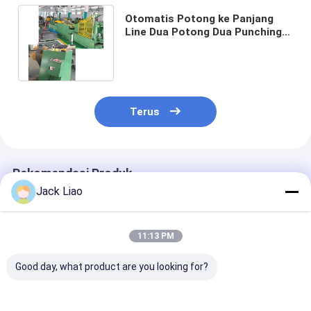
Otomatis Potong ke Panjang
Line Dua Potong Dua Punching
Transformer Core Mesin
Pemotong
Terus
Rekomendasi Produk
Jack Liao
11:13 PM
Good day, what product are you looking for?
Mesin pemotong inti
Transformer Core
Mesin Pemoton