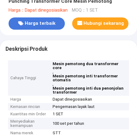
Punching Transformer Core Mesin Pemotong
Harga：Dapat dinegosiasikan
MOQ：1 SET
Harga terbaik
Hubungi sekarang
Deskripsi Produk
Mesin pemotong dua transformer
core
,
Mesin pemotong inti transformer
Cahaya Tinggi
otomatis
,
Mesin pemotong inti dua penonjolan
transformer
Harga
Dapat dinegosiasikan
Kemasan rincian
Pengemasan layak laut
Kuantitas min Order
1 SET
Menyediakan
100 set per tahun
kemampuan
Nama merek
STT