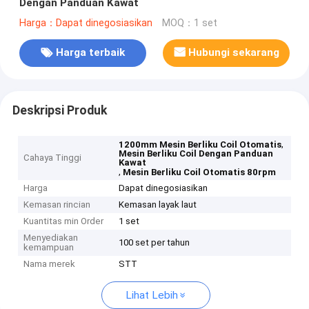
Dengan Panduan Kawat
Harga：Dapat dinegosiasikan
MOQ：1 set
Harga terbaik
Hubungi sekarang
Deskripsi Produk
,
1200mm Mesin Berliku Coil Otomatis
Mesin Berliku Coil Dengan Panduan
Cahaya Tinggi
Kawat
,
Mesin Berliku Coil Otomatis 80rpm
Harga
Dapat dinegosiasikan
Kemasan rincian
Kemasan layak laut
Kuantitas min Order
1 set
Menyediakan
100 set per tahun
kemampuan
Nama merek
STT
Lihat Lebih