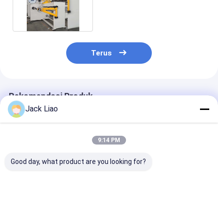
Dengan Panduan Kawat
Terus
Rekomendasi Produk
Jack Liao
9:14 PM
Good day, what product are you looking for?
Heavy-Duty 1000mm
800mm Lebar
Mesin Penggu
Otomatis Coil
Winding Mesin
Koil Otomatis
Winding Machine
Winding Koil
dengan Lebar
dengan Precision
Otomatis untuk
Penggulungan