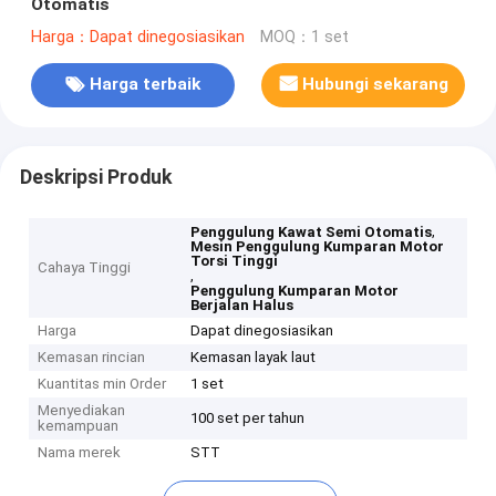
Otomatis
Harga：Dapat dinegosiasikan
MOQ：1 set
Harga terbaik
Hubungi sekarang
Deskripsi Produk
,
Penggulung Kawat Semi Otomatis
Mesin Penggulung Kumparan Motor
Torsi Tinggi
Cahaya Tinggi
,
Penggulung Kumparan Motor
Berjalan Halus
Harga
Dapat dinegosiasikan
Kemasan rincian
Kemasan layak laut
Kuantitas min Order
1 set
Menyediakan
100 set per tahun
kemampuan
Nama merek
STT