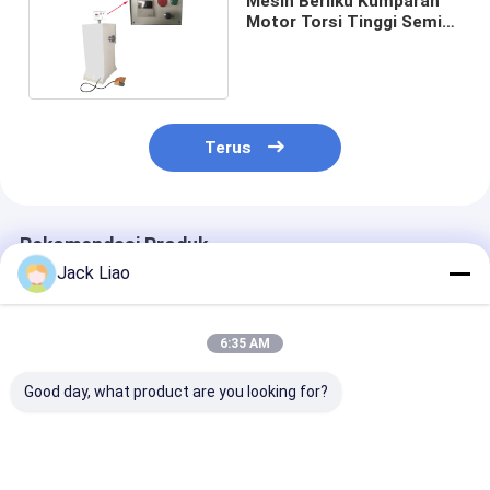
Mesin Berliku Kumparan
Motor Torsi Tinggi Semi
Otomatis
Terus
Rekomendasi Produk
Jack Liao
6:35 AM
Good day, what product are you looking for?
Mesin Penggulung
Mesin Semi-
Semi Otomati
Kumparan Motor
Automatik Listrik
Tembaga Wire