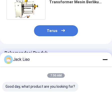
Transformer Mesin Berliku
Coil Otomatis Terendam
Minyak
Terus
Rekomendasi Produk
Jack Liao
7:50 AM
Good day, what product are you looking for?
Heavy-Duty 1000mm
800mm Lebar
Mesin Penggu
Otomatis Coil
Winding Mesin
Koil Otomatis
Winding Machine
Winding Koil
dengan Lebar