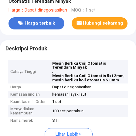
Otomatis Terendam Minyak
Harga：Dapat dinegosiasikan
MOQ：1 set
Harga terbaik
Hubungi sekarang
Deskripsi Produk
Mesin Berliku Coil Otomatis
Terendam Minyak
,
Cahaya Tinggi
,
Mesin Berliku Coil Otomatis 5x12mm
mesin berliku koil otomatis 5.0mm
Harga
Dapat dinegosiasikan
Kemasan rincian
kemasan layak laut
Kuantitas min Order
1 set
Menyediakan
100 set per tahun
kemampuan
Nama merek
STT
Lihat Lebih